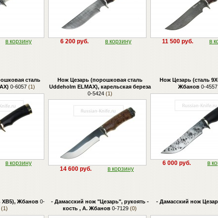
в корзину
6 200 руб.
в корзину
11 500 руб.
в к
рошковая сталь
Нож Цезарь (порошковая сталь
Нож Цезарь (сталь 9Х
AX)
0-6057
(1)
Uddeholm ELMAX), карельская береза
Жбанов
0-4557
0-5424
(1)
в корзину
6 000 руб.
в к
14 600 руб.
в корзину
ь ХВ5), Жбанов
0-
- Дамасский нож "Цезарь", рукоять -
- Дамасский нож Цеза
(1)
кость , А. Жбанов
0-7129
(0)