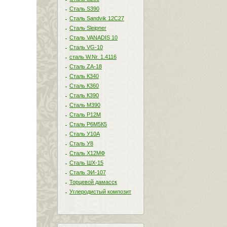
Сталь S390
Сталь Sandvik 12C27
Сталь Sleipner
Сталь VANADIS 10
Сталь VG-10
сталь W.Nr. 1.4116
Сталь ZA-18
Сталь К340
Сталь К360
Сталь К390
Сталь М390
Сталь Р12М
Сталь Р6М5К5
Сталь У10А
Сталь У8
Сталь Х12МФ
Сталь ШХ-15
Сталь ЭИ-107
Торцевой дамасск
Углеродистый композит