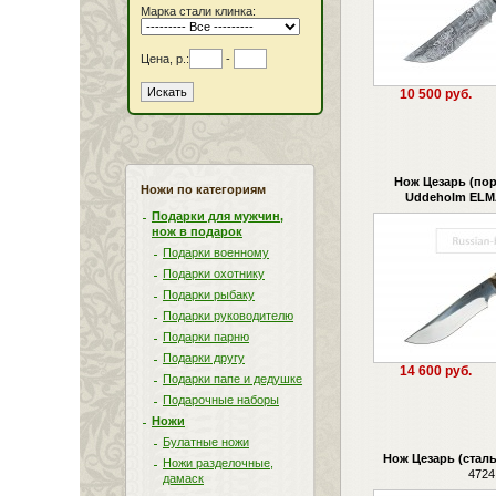
Марка стали клинка:
Цена, р.:
-
10 500 руб.
Нож Цезарь (по
Ножи по категориям
Uddeholm ELM
Подарки для мужчин,
нож в подарок
Подарки военному
Подарки охотнику
Подарки рыбаку
Подарки руководителю
Подарки парню
Подарки другу
14 600 руб.
Подарки папе и дедушке
Подарочные наборы
Ножи
Булатные ножи
Нож Цезарь (стал
Ножи разделочные,
4724
дамаск