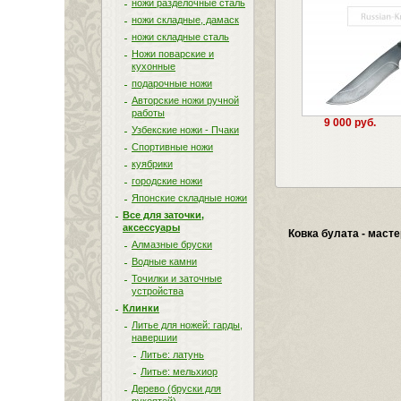
ножи разделочные сталь
ножи складные, дамаск
ножи складные сталь
Ножи поварские и
кухонные
подарочные ножи
Авторские ножи ручной
работы
9 000 руб.
Узбекские ножи - Пчаки
Спортивные ножи
куябрики
городские ножи
Японские складные ножи
Все для заточки,
аксессуары
Ковка булата - маст
Алмазные бруски
Водные камни
Точилки и заточные
устройства
Клинки
Литье для ножей: гарды,
навершии
Литье: латунь
Литье: мельхиор
Дерево (бруски для