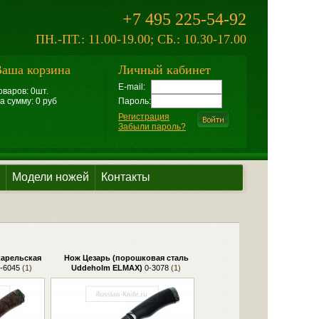
+7 495 225-54-92
ПН.-ПТ.: 11.00-19.00; СБ.: 10.30-17.00
аша корзина
Личный кабинет
E-mail:
оваров: 0шт.
а сумму: 0 руб
Пароль:
Регистрация
Забыли пароль?
Модели ножей
Контакты
 карельская
Нож Цезарь (порошковая сталь
-6045
(1)
Uddeholm ELMAX)
0-3078
(1)