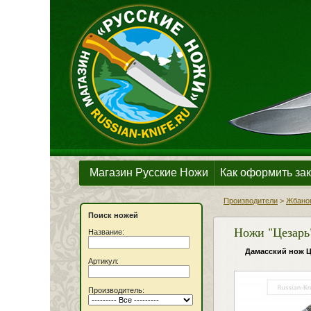
Магазин Русские Ножи
Как оформить зак
Производители
>
Жбанов
Поиск ножей
Ножи "Цезарь
Название:
Дамасский нож Ц
Артикул:
Производитель: