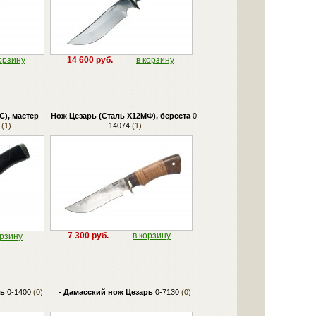
орзину
14 600 руб.
в корзину
С), мастер
Нож Цезарь (Сталь Х12МФ), береста
0-
(1)
14074
(1)
7 300 руб.
в корзину
орзину
рь
0-1400
(0)
- Дамасский нож Цезарь
0-7130
(0)