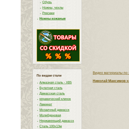
Обувь
Ножны, чехлы
Рюкзаки
Ножны кожаные
Видео материалы по 
По видам стали
Николай Максимов
ж
Алмазная сталь - ХВ5
Булатная сталь
Дамасская сталь
керамический клинок
Ламинат
Мозаичный дамасск
Молибденовая
Нержавеющий дамасск
Сталь 100х13м