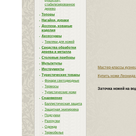
рукоятей),
стабилизированное
дерево
Топоры
Нагайки, дураки
Доспехи, кованые
изделия
Аксессуары
Темляки для ножей
Средства обработки
дерева и металла
Столовые приборы
Мультитулы
Мастер-классы кузне
Инструменты
Туристические товары
Купить ножи Леонида
Фонари светодиодные
Термосы
Заточка ножей на в
Туристические ножи
Снаряжение
Баллистическая защита
Защитная экипировка
Подсумки
Разгрузки
Одежда
Термобелье