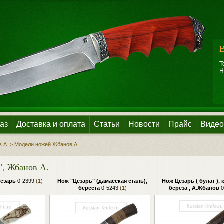
В
Т
Н
аз
Доставка и оплата
Статьи
Новости
Прайс
Видео
 А.
>
Модели ножей Жбанов А.
", Жбанов А.
езарь
0-2399
(1)
Нож "Цезарь" (дамасская сталь),
Нож Цезарь ( булат ),
береста
0-5243
(1)
береза , А.Жбанов
0