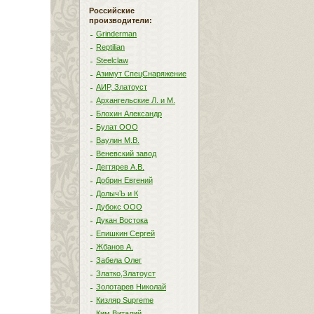
Российские
производители:
Grinderman
Reptilian
Steelclaw
Азимут СпецСнаряжение
АИР, Златоуст
Архангельские Л. и М.
Блохин Александр
Булат ООО
Ваулин М.В.
Веневский завод
Дегтярев А.В.
Добрин Евгений
ДолычЪ и К
Дубокс ООО
Дукан Востока
Епишкин Сергей
Жбанов А.
Забела Олег
Златко,Златоуст
Золотарев Николай
Кизляр Supreme
Ким Виталий