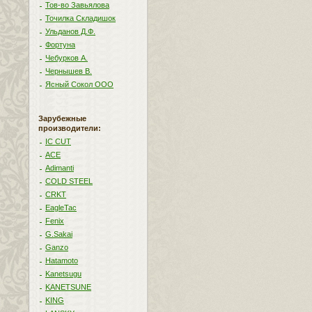
Тов-во Завьялова
Точилка Складишок
Ульданов Д.Ф.
Фортуна
Чебурков А.
Чернышев В.
Ясный Сокол ООО
Зарубежные
производители:
IC CUT
ACE
Adimanti
COLD STEEL
CRKT
EagleTac
Fenix
G.Sakai
Ganzo
Hatamoto
Kanetsugu
KANETSUNE
KING