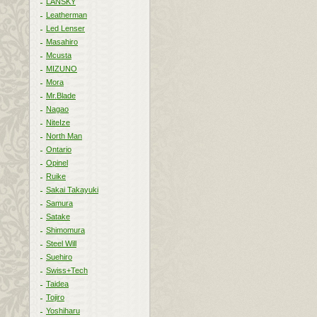
LANSKY
Leatherman
Led Lenser
Masahiro
Mcusta
MIZUNO
Mora
Mr.Blade
Nagao
NiteIze
North Man
Ontario
Opinel
Ruike
Sakai Takayuki
Samura
Satake
Shimomura
Steel Will
Suehiro
Swiss+Tech
Taidea
Tojiro
Yoshiharu