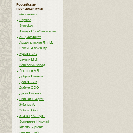
Российские
производители:
Grinderman
Reptilian
Steelclaw
Азимут СпецСнаряжение
АИР, Златоуст
Архангельские Л. и М.
Блохин Александр
Булат ООО
Ваулин М.В.
Веневский завод
Дегтярев А.В.
Добрин Евгений
ДолычЪ и К
Дубокс ООО
Дукан Востока
Епишкин Сергей
Жбанов А.
Забела Олег
Златко,Златоуст
Золотарев Николай
Кизляр Supreme
Ким Виталий