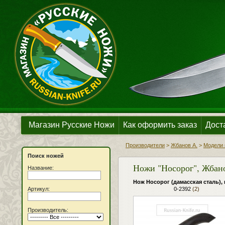
Магазин Русские Ножи
Как оформить заказ
Дост
Производители
>
Жбанов А.
>
Модели 
Поиск ножей
Ножи "Носорог", Жбан
Название:
Нож Носорог (дамасская сталь), 
Артикул:
0-2392
(2)
Производитель: