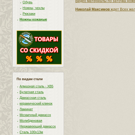
Видео материалы по заточка ноже
Обувь
Ножны, чехлы
Николай Максимов
ждет Всех жел
Рюкзаки
Ножны кожаные
По видам стали
Алмазная сталь - ХВ5
Булатная сталь
Дамасская сталь
керамический клинок
Ламинат
Мозаичный дамасск
Молибденовая
Нержавеющий дамасск
Сталь 100х13м