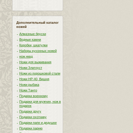
Дополнительный каталог
ножей
Алмазные бруски
Водные камни
Коробки, шкатулки
Наборы кухонных ножей
нож нквд
Ножи для выживания
Ножи Златоуст
Ножи из порошковой стали
Ножи НР-40, Вишня
Ножи рыбака
Ножи Танто
Подарки военному
Подарки для мужчин, нож в
подарок
Подарки другу
Подарки охотнику
Подарки папе и дедушке
Подарки парню