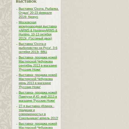
выставок
Выставка 'Охота. Рыбалка.
Отдых' 20-23 февраля
2014г, Крокус
Московская
международная выставка
«ARMS & Hunting»ARMS &
Hunting. 10-13 октября
2013г, (Гостиный двор)
Выставка 'Охота и
рыболовство на Руси'. 3-6
октября 2013г, ВВЦ
Выставка- продажа ножей
Мастерской Чебуркова
сентябрь 2013 в магазине
'Русские Ножи'
Выставка- продажа ножей
Мастерской Чебуркова
июнь 2013 в магазине
'Русские Ножи'
Выставка- продажа ножей
Пампухи И.Ю. май 2013 в
магазине 'Русские Ножи'
27-я выставка «Клинок -
традиции и
современность» в
Сокольниках! апрель 2013'
Выставка- продажа ножей
Мастерской Чебуркова