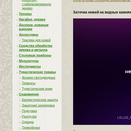
Купить ножи Леонида Борисовича 
рукоятей),
стабилизированное
дерево
Заточка ножей на водных камня
Топоры
Нагайки, дураки
Доспехи, кованые
изделия
Аксессуары
Темляки для ножей
Средства обработки
дерева и металла
Столовые приборы
Мультитулы
Инструменты
Туристические товары
Фонари светодиодные
Термосы
Туристические ножи
Снаряжение
Баллистическая защита
Защитная экипировка
Подсумки
Разгрузки
Одежда
Термобелье