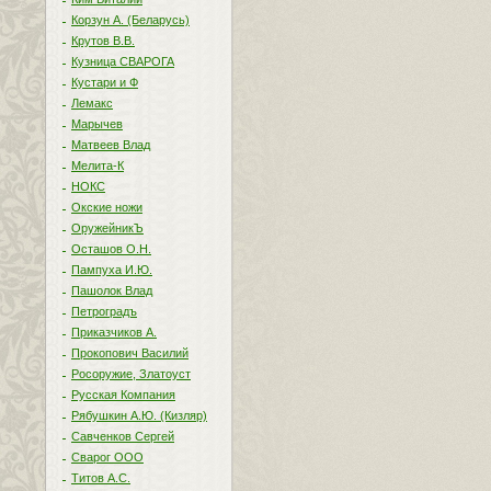
Корзун А. (Беларусь)
Крутов В.В.
Кузница СВАРОГА
Кустари и Ф
Лемакс
Марычев
Матвеев Влад
Мелита-К
НОКС
Окские ножи
ОружейникЪ
Осташов О.Н.
Пампуха И.Ю.
Пашолок Влад
Петроградъ
Приказчиков А.
Прокопович Василий
Росоружие, Златоуст
Русская Компания
Рябушкин А.Ю. (Кизляр)
Савченков Сергей
Сварог ООО
Титов А.С.