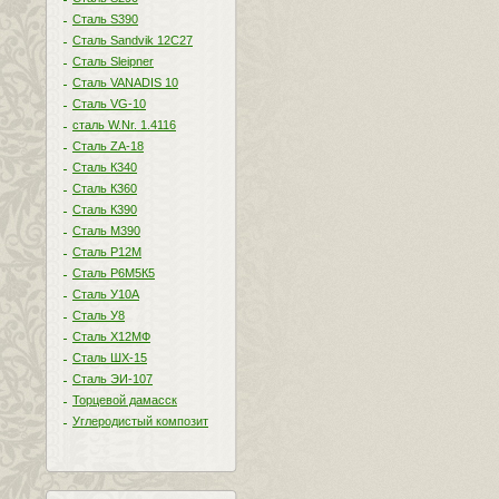
Сталь S390
Сталь Sandvik 12C27
Сталь Sleipner
Сталь VANADIS 10
Сталь VG-10
сталь W.Nr. 1.4116
Сталь ZA-18
Сталь К340
Сталь К360
Сталь К390
Сталь М390
Сталь Р12М
Сталь Р6М5К5
Сталь У10А
Сталь У8
Сталь Х12МФ
Сталь ШХ-15
Сталь ЭИ-107
Торцевой дамасск
Углеродистый композит