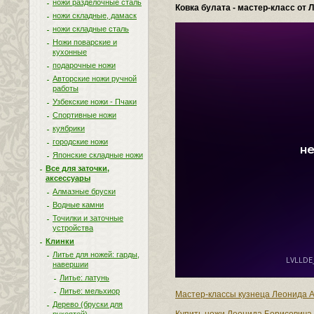
ножи разделочные сталь
Ковка булата - мастер-класс от
ножи складные, дамаск
ножи складные сталь
Ножи поварские и
кухонные
подарочные ножи
Авторские ножи ручной
работы
Узбекские ножи - Пчаки
Спортивные ножи
куябрики
городские ножи
Японские складные ножи
Все для заточки,
аксессуары
Алмазные бруски
Водные камни
Точилки и заточные
устройства
Клинки
Литье для ножей: гарды,
навершии
Литье: латунь
Литье: мельхиор
Мастер-классы кузнеца Леонида А
Дерево (бруски для