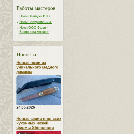
Работы мастеров
Ножи Пампухи И.Ю.
Ножи Чебуркова А.И.
Ножи ООО Булат -
Бессонова Алексея
Новости
Новые ножи из
уникального медного
дамаска
24.05.2026
Новые серии японских
кухонных ножей
фирмы Shimomura