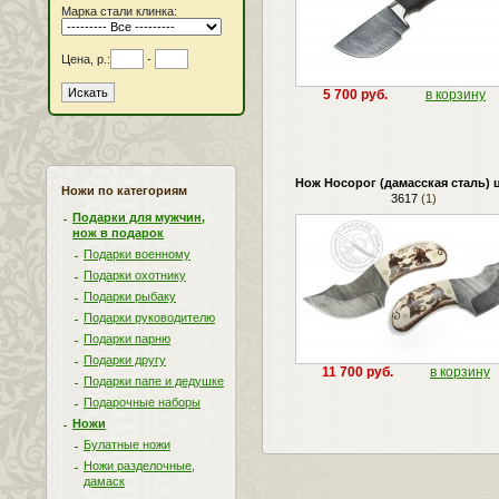
Марка стали клинка:
Цена, р.:
-
5 700 руб.
в корзину
Нож Носорог (дамасская сталь) ц
Ножи по категориям
3617
(1)
Подарки для мужчин,
нож в подарок
Подарки военному
Подарки охотнику
Подарки рыбаку
Подарки руководителю
Подарки парню
Подарки другу
11 700 руб.
в корзину
Подарки папе и дедушке
Подарочные наборы
Ножи
Булатные ножи
Ножи разделочные,
дамаск