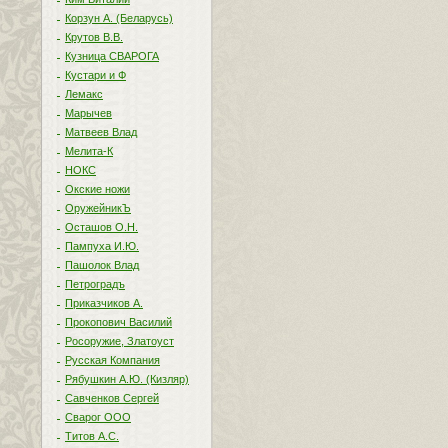
Корзун А. (Беларусь)
Крутов В.В.
Кузница СВАРОГА
Кустари и Ф
Лемакс
Марычев
Матвеев Влад
Мелита-К
НОКС
Окские ножи
ОружейникЪ
Осташов О.Н.
Пампуха И.Ю.
Пашолок Влад
Петроградъ
Приказчиков А.
Прокопович Василий
Росоружие, Златоуст
Русская Компания
Рябушкин А.Ю. (Кизляр)
Савченков Сергей
Сварог ООО
Титов А.С.