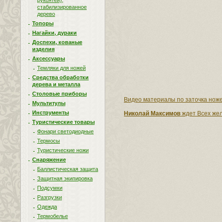
рукоятей),
стабилизированное
дерево
Топоры
Нагайки, дураки
Доспехи, кованые
изделия
Аксессуары
Темляки для ножей
Средства обработки
дерева и металла
Столовые приборы
Видео материалы по заточка ноже
Мультитулы
Инструменты
Николай Максимов
ждет Всех жел
Туристические товары
Фонари светодиодные
Термосы
Туристические ножи
Снаряжение
Баллистическая защита
Защитная экипировка
Подсумки
Разгрузки
Одежда
Термобелье