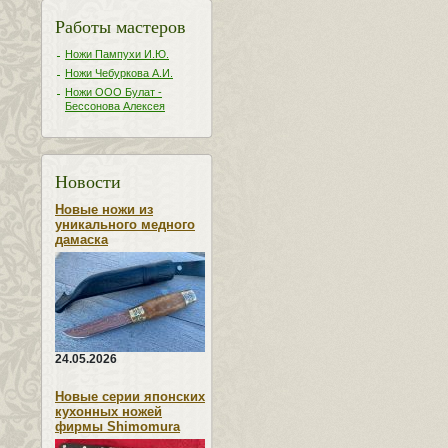
Работы мастеров
Ножи Пампухи И.Ю.
Ножи Чебуркова А.И.
Ножи ООО Булат -
Бессонова Алексея
Новости
Новые ножи из
уникального медного
дамаска
24.05.2026
Новые серии японских
кухонных ножей
фирмы Shimomura