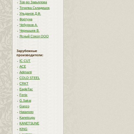
Тов-во Завьялова
Точилка Складишок
Ульданов Д.Ф.
Фортуна
Чебурков А.
Чернышев В.
Ясный Сокол ООО
Зарубежные
производители:
IC CUT
ACE
Adimanti
COLD STEEL
CRKT
EagleTac
Fenix
G.Sakai
Ganzo
Hatamoto
Kanetsugu
KANETSUNE
KING