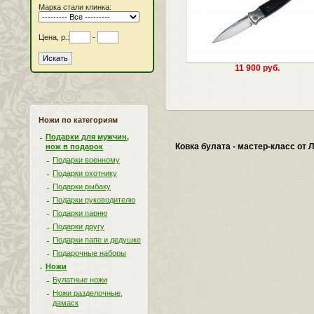
Марка стали клинка:
Цена, р.:
-
11 900 руб.
Ножи по категориям
Подарки для мужчин,
Ковка булата - мастер-класс от
нож в подарок
Подарки военному
Подарки охотнику
Подарки рыбаку
Подарки руководителю
Подарки парню
Подарки другу
Подарки папе и дедушке
Подарочные наборы
Ножи
Булатные ножи
Ножи разделочные,
дамаск