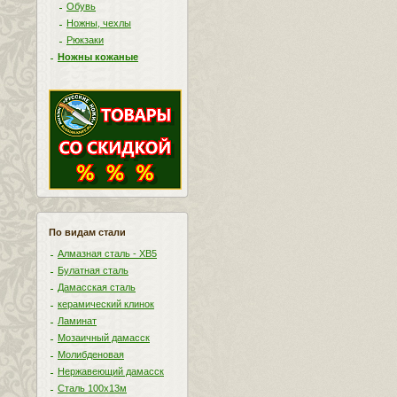
Обувь
Ножны, чехлы
Рюкзаки
Ножны кожаные
По видам стали
Алмазная сталь - ХВ5
Булатная сталь
Дамасская сталь
керамический клинок
Ламинат
Мозаичный дамасск
Молибденовая
Нержавеющий дамасск
Сталь 100х13м