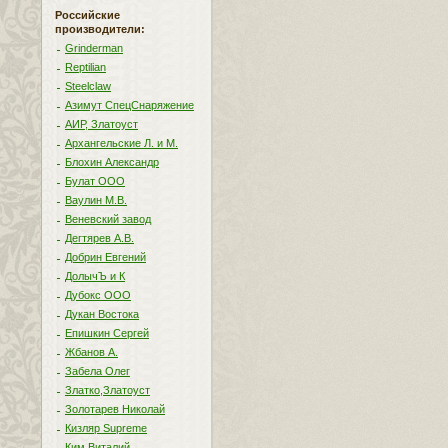
Российские
производители:
Grinderman
Reptilian
Steelclaw
Азимут СпецСнаряжение
АИР, Златоуст
Архангельские Л. и М.
Блохин Александр
Булат ООО
Ваулин М.В.
Веневский завод
Дегтярев А.В.
Добрин Евгений
ДолычЪ и К
Дубокс ООО
Дукан Востока
Епишкин Сергей
Жбанов А.
Забела Олег
Златко,Златоуст
Золотарев Николай
Кизляр Supreme
Ким Виталий