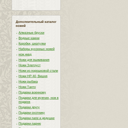
Дополнительный каталог
ножей
Алмазные бруски
Водные камни
Коробки, шкатулки
Наборы кухонных ножей
нож нквд
Ножи для выживания
Ножи Златоуст
Ножи из порошковой стали
Ножи НР-40, Вишня
Ножи рыбака
Ножи Танто
Подарки военному
Подарки для мужчин, нож в
подарок
Подарки другу
Подарки охотнику
Подарки папе и дедушке
Подарки парню