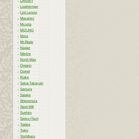
LANSKY
Leatherman
Led Lenser
Masahiro
Mcusta
MIZUNO
Mora
Mr.Blade
Nagao
NiteIze
North Man
Ontario
Opinel
Ruike
Sakai Takayuki
Samura
Satake
Shimomura
Steel Will
Suehiro
Swiss+Tech
Taidea
Tojiro
Yoshiharu