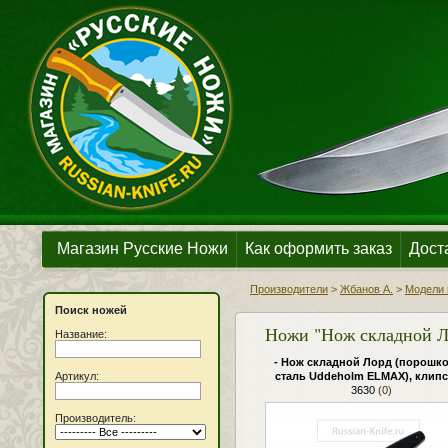
Магазин Русские Ножи
Как оформить заказ
Дост
Производители
>
Жбанов А.
>
Модели 
Поиск ножей
Ножи "Нож складной Л
Название:
- Нож складной Лорд (порошк
Артикул:
сталь Uddeholm ELMAX), клипс
3630
(0)
Производитель: