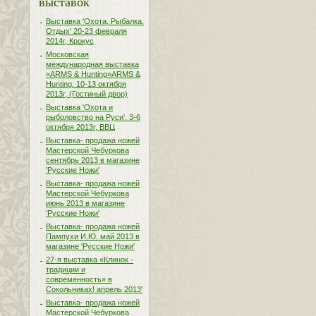
выставок
Выставка 'Охота. Рыбалка.
Отдых' 20-23 февраля
2014г, Крокус
Московская
международная выставка
«ARMS & Hunting»ARMS &
Hunting. 10-13 октября
2013г, (Гостиный двор)
Выставка 'Охота и
рыболовство на Руси'. 3-6
октября 2013г, ВВЦ
Выставка- продажа ножей
Мастерской Чебуркова
сентябрь 2013 в магазине
'Русские Ножи'
Выставка- продажа ножей
Мастерской Чебуркова
июнь 2013 в магазине
'Русские Ножи'
Выставка- продажа ножей
Пампухи И.Ю. май 2013 в
магазине 'Русские Ножи'
27-я выставка «Клинок -
традиции и
современность» в
Сокольниках! апрель 2013'
Выставка- продажа ножей
Мастерской Чебуркова