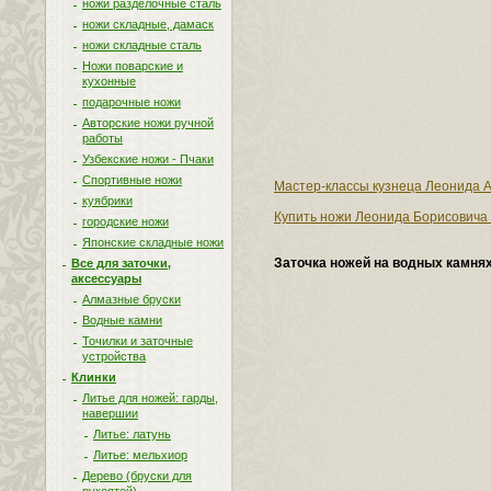
ножи разделочные сталь
ножи складные, дамаск
ножи складные сталь
Ножи поварские и
кухонные
подарочные ножи
Авторские ножи ручной
работы
Узбекские ножи - Пчаки
Спортивные ножи
Мастер-классы кузнеца Леонида А
куябрики
Купить ножи Леонида Борисовича 
городские ножи
Японские складные ножи
Заточка ножей на водных камня
Все для заточки,
аксессуары
Алмазные бруски
Водные камни
Точилки и заточные
устройства
Клинки
Литье для ножей: гарды,
навершии
Литье: латунь
Литье: мельхиор
Дерево (бруски для