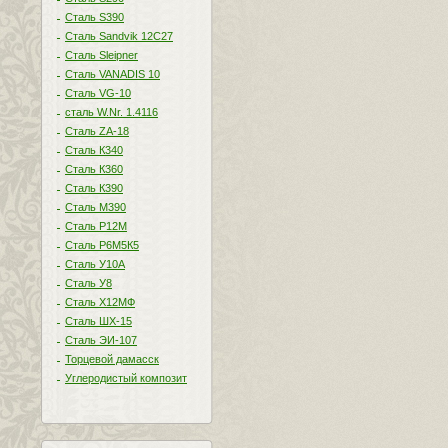
Сталь S390
Сталь Sandvik 12C27
Сталь Sleipner
Сталь VANADIS 10
Сталь VG-10
сталь W.Nr. 1.4116
Сталь ZA-18
Сталь К340
Сталь К360
Сталь К390
Сталь М390
Сталь Р12М
Сталь Р6М5К5
Сталь У10А
Сталь У8
Сталь Х12МФ
Сталь ШХ-15
Сталь ЭИ-107
Торцевой дамасск
Углеродистый композит