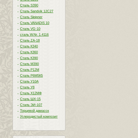
Сталь S390
Сталь Sandvik 12C27
Сталь Sleipner
Сталь VANADIS 10
Сталь VG-10
сталь W.Nr. 1.4116
Сталь ZA-18
Сталь К340
Сталь К360
Сталь К390
Сталь М390
Сталь Р12М
Сталь Р6М5К5
Сталь У10А
Сталь У8
Сталь Х12МФ
Сталь ШХ-15
Сталь ЭИ-107
Торцевой дамасск
Углеродистый композит