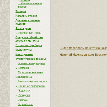
рукоятей),
стабилизированное
дерево
Топоры
Нагайки, дураки
Доспехи, кованые
изделия
Аксессуары
Темляки для ножей
Средства обработки
дерева и металла
Столовые приборы
Видео материалы по заточка ноже
Мультитулы
Инструменты
Николай Максимов
ждет Всех жел
Туристические товары
Фонари светодиодные
Термосы
Туристические ножи
Снаряжение
Баллистическая защита
Защитная экипировка
Подсумки
Разгрузки
Одежда
Термобелье