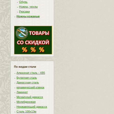
Обувь
Ножны, чехлы
Рюкзаки
Ножны кожаные
По видам стали
Алмазная сталь - ХВ5
Булатная сталь
Дамасская сталь
керамический клинок
Ламинат
Мозаичный дамасск
Молибденовая
Нержавеющий дамасск
Сталь 100х13м