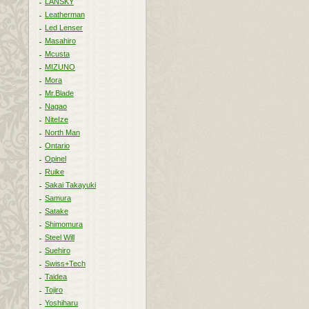
LANSKY
Leatherman
Led Lenser
Masahiro
Mcusta
MIZUNO
Mora
Mr.Blade
Nagao
NiteIze
North Man
Ontario
Opinel
Ruike
Sakai Takayuki
Samura
Satake
Shimomura
Steel Will
Suehiro
Swiss+Tech
Taidea
Tojiro
Yoshiharu