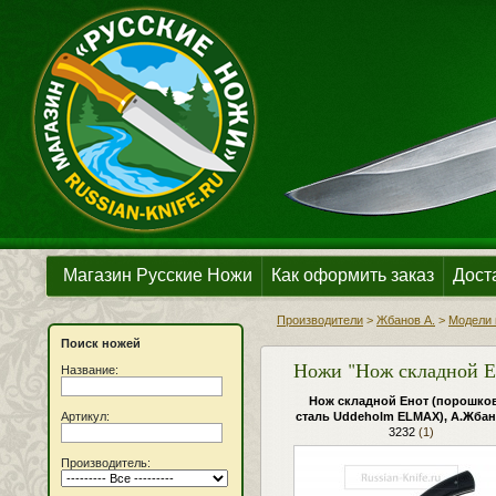
Магазин Русские Ножи
Как оформить заказ
Дост
Производители
>
Жбанов А.
>
Модели 
Поиск ножей
Ножи "Нож складной Е
Название:
Нож складной Енот (порошко
Артикул:
сталь Uddeholm ELMAX), А.Жба
3232
(1)
Производитель: