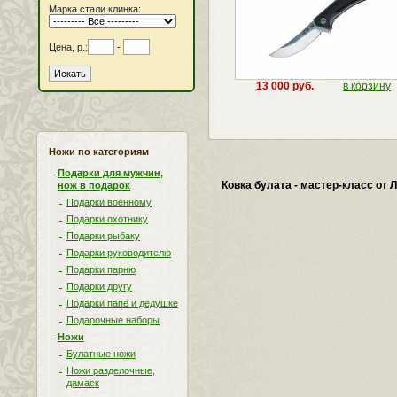
Марка стали клинка:
Цена, р.:
-
13 000 руб.
в корзину
Ножи по категориям
Подарки для мужчин,
Ковка булата - мастер-класс от
нож в подарок
Подарки военному
Подарки охотнику
Подарки рыбаку
Подарки руководителю
Подарки парню
Подарки другу
Подарки папе и дедушке
Подарочные наборы
Ножи
Булатные ножи
Ножи разделочные,
дамаск