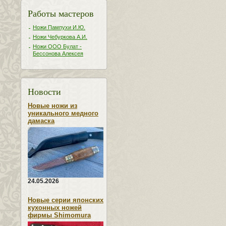
Работы мастеров
Ножи Пампухи И.Ю.
Ножи Чебуркова А.И.
Ножи ООО Булат -
Бессонова Алексея
Новости
Новые ножи из
уникального медного
дамаска
24.05.2026
Новые серии японских
кухонных ножей
фирмы Shimomura