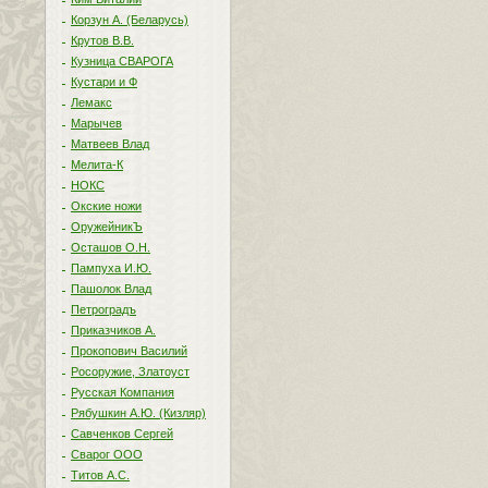
Корзун А. (Беларусь)
Крутов В.В.
Кузница СВАРОГА
Кустари и Ф
Лемакс
Марычев
Матвеев Влад
Мелита-К
НОКС
Окские ножи
ОружейникЪ
Осташов О.Н.
Пампуха И.Ю.
Пашолок Влад
Петроградъ
Приказчиков А.
Прокопович Василий
Росоружие, Златоуст
Русская Компания
Рябушкин А.Ю. (Кизляр)
Савченков Сергей
Сварог ООО
Титов А.С.