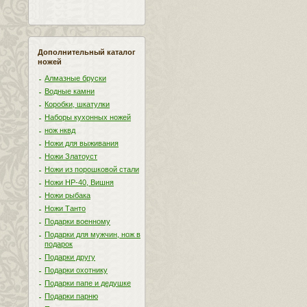
Дополнительный каталог
ножей
Алмазные бруски
Водные камни
Коробки, шкатулки
Наборы кухонных ножей
нож нквд
Ножи для выживания
Ножи Златоуст
Ножи из порошковой стали
Ножи НР-40, Вишня
Ножи рыбака
Ножи Танто
Подарки военному
Подарки для мужчин, нож в
подарок
Подарки другу
Подарки охотнику
Подарки папе и дедушке
Подарки парню