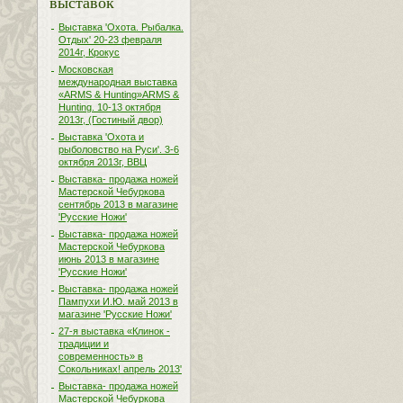
выставок
Выставка 'Охота. Рыбалка.
Отдых' 20-23 февраля
2014г, Крокус
Московская
международная выставка
«ARMS & Hunting»ARMS &
Hunting. 10-13 октября
2013г, (Гостиный двор)
Выставка 'Охота и
рыболовство на Руси'. 3-6
октября 2013г, ВВЦ
Выставка- продажа ножей
Мастерской Чебуркова
сентябрь 2013 в магазине
'Русские Ножи'
Выставка- продажа ножей
Мастерской Чебуркова
июнь 2013 в магазине
'Русские Ножи'
Выставка- продажа ножей
Пампухи И.Ю. май 2013 в
магазине 'Русские Ножи'
27-я выставка «Клинок -
традиции и
современность» в
Сокольниках! апрель 2013'
Выставка- продажа ножей
Мастерской Чебуркова