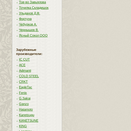
Тов-во Завьялова
Точилка Складишок
Ульданов Д.Ф.
Фортуна
Чебурков А.
Чернышев В.
Ясный Сокол ООО
Зарубежные
производители:
IC CUT
ACE
Adimanti
COLD STEEL
CRKT
EagleTac
Fenix
G.Sakai
Ganzo
Hatamoto
Kanetsugu
KANETSUNE
KING