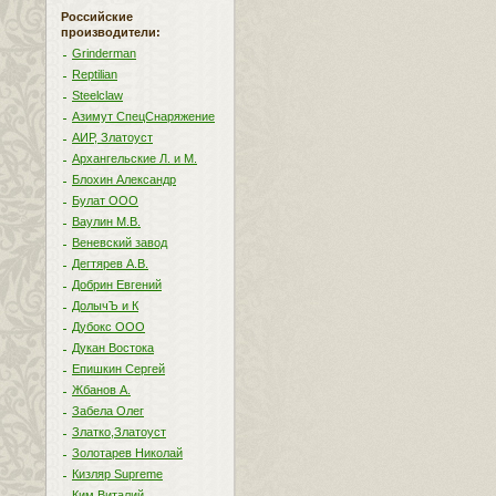
Российские
производители:
Grinderman
Reptilian
Steelclaw
Азимут СпецСнаряжение
АИР, Златоуст
Архангельские Л. и М.
Блохин Александр
Булат ООО
Ваулин М.В.
Веневский завод
Дегтярев А.В.
Добрин Евгений
ДолычЪ и К
Дубокс ООО
Дукан Востока
Епишкин Сергей
Жбанов А.
Забела Олег
Златко,Златоуст
Золотарев Николай
Кизляр Supreme
Ким Виталий