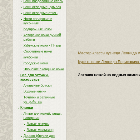
ножи разделочные сталь
ножи складные, дамаск
ножи складные сталь
Ножи поварские и
кухонные
подарочные ножи
Авторские ножи ручной
работы
Узбекские ножи - Пчаки
Спортивные ножи
Мастер-классы кузнеца Леонида А
куябрики
Купить ножи Леонида Борисовича 
городские ножи
Японские складные ножи
Заточка ножей на водных камня
Все для заточки,
аксессуары
Алмазные бруски
Водные камни
Точилки и заточные
устройства
Клинки
Литье для ножей: гарды,
навершии
Литье: латунь
Литье: мельхиор
Дерево (бруски для