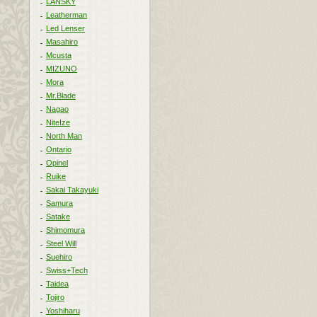
LANSKY
Leatherman
Led Lenser
Masahiro
Mcusta
MIZUNO
Mora
Mr.Blade
Nagao
NiteIze
North Man
Ontario
Opinel
Ruike
Sakai Takayuki
Samura
Satake
Shimomura
Steel Will
Suehiro
Swiss+Tech
Taidea
Tojiro
Yoshiharu