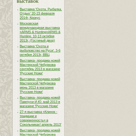
выставок
Выставка 'Охота. Рыбалка.
Отдых' 20-23 февраля
2014г, Крокус
Московская
международная выставка
«ARMS & Hunting»ARMS &
Hunting. 10-13 октября
2013г, (Гостиный двор)
Выставка 'Охота и
рыболовство на Руси'. 3-6
октября 2013г, ВВЦ
Выставка- продажа ножей
Мастерской Чебуркова
сентябрь 2013 в магазине
'Русские Ножи'
Выставка- продажа ножей
Мастерской Чебуркова
июнь 2013 в магазине
'Русские Ножи'
Выставка- продажа ножей
Пампухи И.Ю. май 2013 в
магазине 'Русские Ножи'
27-я выставка «Клинок -
традиции и
современность» в
Сокольниках! апрель 2013'
Выставка- продажа ножей
Мастерской Чебуркова