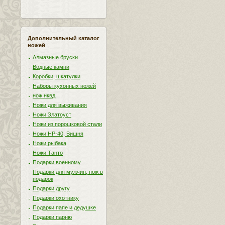
Дополнительный каталог
ножей
Алмазные бруски
Водные камни
Коробки, шкатулки
Наборы кухонных ножей
нож нквд
Ножи для выживания
Ножи Златоуст
Ножи из порошковой стали
Ножи НР-40, Вишня
Ножи рыбака
Ножи Танто
Подарки военному
Подарки для мужчин, нож в
подарок
Подарки другу
Подарки охотнику
Подарки папе и дедушке
Подарки парню