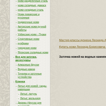
ножи разделочные сталь
ножи складные, дамаск
ножи складные сталь
Ножи поварские и
кухонные
подарочные ножи
Авторские ножи ручной
работы
Узбекские ножи - Пчаки
Спортивные ножи
Мастер-классы кузнеца Леонида А
куябрики
Купить ножи Леонида Борисовича 
городские ножи
Японские складные ножи
Заточка ножей на водных камня
Все для заточки,
аксессуары
Алмазные бруски
Водные камни
Точилки и заточные
устройства
Клинки
Литье для ножей: гарды,
навершии
Литье: латунь
Литье: мельхиор
Дерево (бруски для