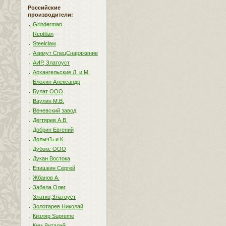
Российские
производители:
Grinderman
Reptilian
Steelclaw
Азимут СпецСнаряжение
АИР, Златоуст
Архангельские Л. и М.
Блохин Александр
Булат ООО
Ваулин М.В.
Веневский завод
Дегтярев А.В.
Добрин Евгений
ДолычЪ и К
Дубокс ООО
Дукан Востока
Епишкин Сергей
Жбанов А.
Забела Олег
Златко,Златоуст
Золотарев Николай
Кизляр Supreme
Ким Виталий