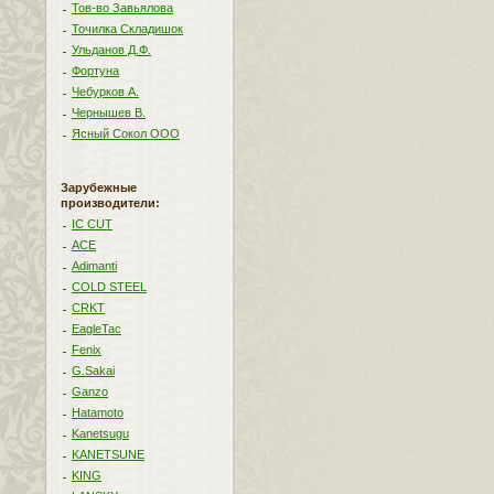
Тов-во Завьялова
Точилка Складишок
Ульданов Д.Ф.
Фортуна
Чебурков А.
Чернышев В.
Ясный Сокол ООО
Зарубежные
производители:
IC CUT
ACE
Adimanti
COLD STEEL
CRKT
EagleTac
Fenix
G.Sakai
Ganzo
Hatamoto
Kanetsugu
KANETSUNE
KING