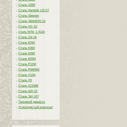
Сталь S390
Сталь Sandvik 12C27
Сталь Sleipner
Сталь VANADIS 10
Сталь VG-10
сталь W.Nr. 1.4116
Сталь ZA-18
Сталь К340
Сталь К360
Сталь К390
Сталь М390
Сталь Р12М
Сталь Р6М5К5
Сталь У10А
Сталь У8
Сталь Х12МФ
Сталь ШХ-15
Сталь ЭИ-107
Торцевой дамасск
Углеродистый композит