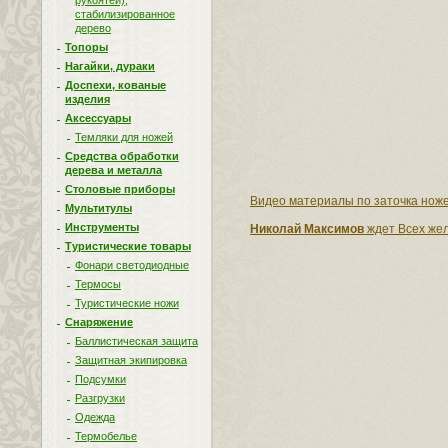
рукоятей),
стабилизированное
дерево
Топоры
Нагайки, дураки
Доспехи, кованые
изделия
Аксессуары
Темляки для ножей
Средства обработки
дерева и металла
Столовые приборы
Видео материалы по заточка ноже
Мультитулы
Инструменты
Николай Максимов
ждет Всех жел
Туристические товары
Фонари светодиодные
Термосы
Туристические ножи
Снаряжение
Баллистическая защита
Защитная экипировка
Подсумки
Разгрузки
Одежда
Термобелье