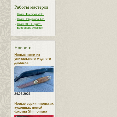
Работы мастеров
Ножи Пампухи И.Ю.
Ножи Чебуркова А.И.
Ножи ООО Булат -
Бессонова Алексея
Новости
Новые ножи из
уникального медного
дамаска
24.05.2026
Новые серии японских
кухонных ножей
фирмы Shimomura