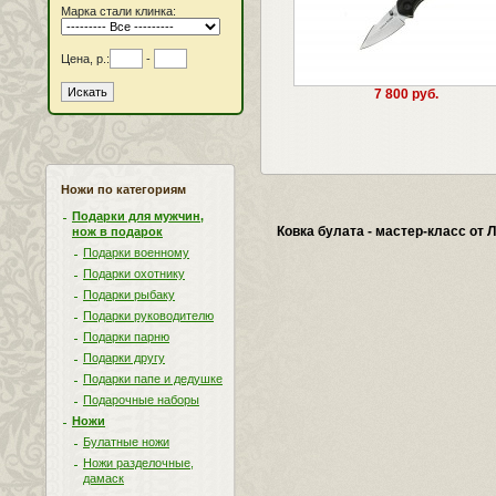
Марка стали клинка:
Цена, р.:
-
7 800 руб.
Ножи по категориям
Подарки для мужчин,
Ковка булата - мастер-класс от
нож в подарок
Подарки военному
Подарки охотнику
Подарки рыбаку
Подарки руководителю
Подарки парню
Подарки другу
Подарки папе и дедушке
Подарочные наборы
Ножи
Булатные ножи
Ножи разделочные,
дамаск