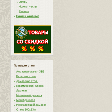
Обувь
Ножны, чехлы
Рюкзаки
Ножны кожаные
По видам стали
Алмазная сталь - ХВ5
Булатная сталь
Дамасская сталь
керамический клинок
Ламинат
Мозаичный дамасск
Молибденовая
Нержавеющий дамасск
Сталь 100х13м