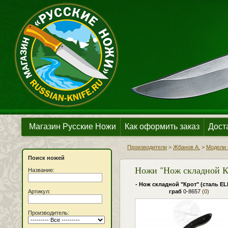
Магазин Русские Ножи
Как оформить заказ
Дост
Производители
>
Жбанов А.
>
Модели 
Поиск ножей
Ножи "Нож складной К
Название:
- Нож складной "Крот" (сталь EL
Артикул:
граб
0-8657
(0)
Производитель: