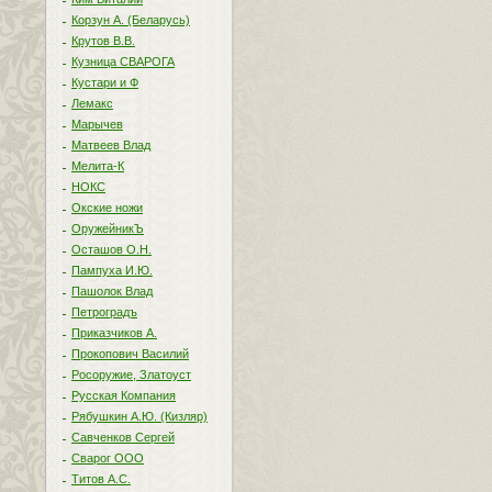
Корзун А. (Беларусь)
Крутов В.В.
Кузница СВАРОГА
Кустари и Ф
Лемакс
Марычев
Матвеев Влад
Мелита-К
НОКС
Окские ножи
ОружейникЪ
Осташов О.Н.
Пампуха И.Ю.
Пашолок Влад
Петроградъ
Приказчиков А.
Прокопович Василий
Росоружие, Златоуст
Русская Компания
Рябушкин А.Ю. (Кизляр)
Савченков Сергей
Сварог ООО
Титов А.С.