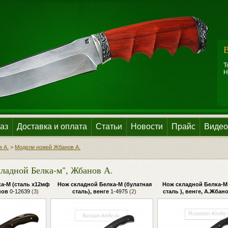
В
Т
Н
аз
Доставка и оплата
Статьи
Новости
Прайс
Видео
 А.
>
Модели ножей Жбанов А.
ладной Белка-м", Жбанов А.
а-М (сталь х12мф
Нож складной Белка-М (булатная
Нож складной Белка-М
нов
0-12639
(3)
сталь), венге
1-4975
(2)
сталь ), венге, А.Жбан