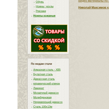
Видео материалы по 
Обувь
Ножны, чехлы
Николай Максимов
ж
Рюкзаки
Ножны кожаные
По видам стали
Алмазная сталь - ХВ5
Булатная сталь
Дамасская сталь
керамический клинок
Ламинат
Мозаичный дамасск
Молибденовая
Нержавеющий дамасск
Сталь 100х13м