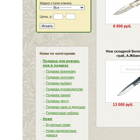
Марка стали клинка:
Цена, р.:
-
6 000 руб.
Нож складной Белка
Ножи по категориям
граб, А.Жбан
Подарки для мужчин,
нож в подарок
Подарки военному
Подарки охотнику
Подарки рыбаку
Подарки руководителю
Подарки парню
Подарки другу
13 000 руб.
Подарки папе и дедушке
Подарочные наборы
Ножи
Булатные ножи
Ножи разделочные,
дамаск