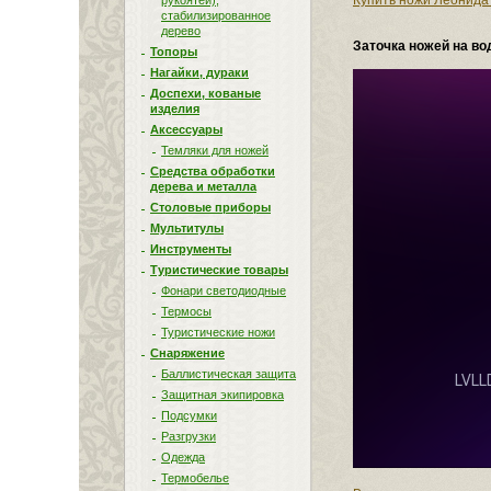
Купить ножи Леонида
рукоятей),
стабилизированное
дерево
Заточка ножей на в
Топоры
Нагайки, дураки
Доспехи, кованые
изделия
Аксессуары
Темляки для ножей
Средства обработки
дерева и металла
Столовые приборы
Мультитулы
Инструменты
Туристические товары
Фонари светодиодные
Термосы
Туристические ножи
Снаряжение
Баллистическая защита
Защитная экипировка
Подсумки
Разгрузки
Одежда
Термобелье