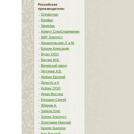
Российские
производители:
Grinderman
Reptilian
Steelclaw
Азимут СпецСнаряжение
АИР, Златоуст
Архангельские Л. и М.
Блохин Александр
Булат ООО
Ваулин М.В.
Веневский завод
Дегтярев А.В.
Добрин Евгений
ДолычЪ и К
Дубокс ООО
Дукан Востока
Епишкин Сергей
Жбанов А.
Забела Олег
Златко,Златоуст
Золотарев Николай
Кизляр Supreme
Ким Виталий