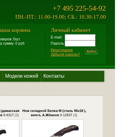
+7 495 225-54-92
ПН.-ПТ.: 11.00-19.00; СБ.: 10.30-17.00
аша корзина
Личный кабинет
E-mail:
оваров: 0шт.
а сумму: 0 руб
Пароль:
Регистрация
Забыли пароль?
Модели ножей
Контакты
 (дамасская
Нож складной Белка-М (сталь 95х18 ),
ов
0-6317
(2)
венге, А.Жбанов
0-12637
(2)