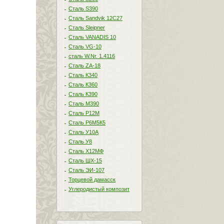
Сталь S390
Сталь Sandvik 12C27
Сталь Sleipner
Сталь VANADIS 10
Сталь VG-10
сталь W.Nr. 1.4116
Сталь ZA-18
Сталь К340
Сталь К360
Сталь К390
Сталь М390
Сталь Р12М
Сталь Р6М5К5
Сталь У10А
Сталь У8
Сталь Х12МФ
Сталь ШХ-15
Сталь ЭИ-107
Торцевой дамасск
Углеродистый композит