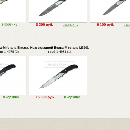
в корзину
8 200 руб.
в корзину
6 100 руб.
в к
-М (сталь Elmax),
Нож складной Белка-М (сталь М390),
ов
1-4978
(2)
граб
1-4981
(1)
в корзину
15 500 руб.
в корзину