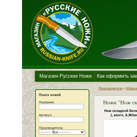
Магазин Русские Ножи
Как оформить зак
Производители
>
Жбанов
Поиск ножей
Ножи "Нож ск
Название:
Нож складной Белк
Артикул:
), венге, А.Жба
Производитель: