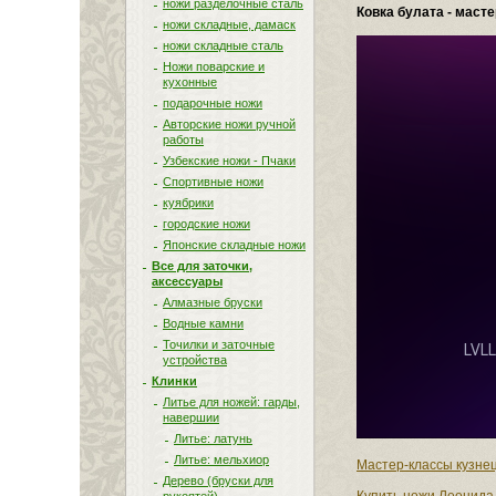
ножи разделочные сталь
Ковка булата - маст
ножи складные, дамаск
ножи складные сталь
Ножи поварские и
кухонные
подарочные ножи
Авторские ножи ручной
работы
Узбекские ножи - Пчаки
Спортивные ножи
куябрики
городские ножи
Японские складные ножи
Все для заточки,
аксессуары
Алмазные бруски
Водные камни
Точилки и заточные
устройства
Клинки
Литье для ножей: гарды,
навершии
Литье: латунь
Литье: мельхиор
Мастер-классы кузне
Дерево (бруски для